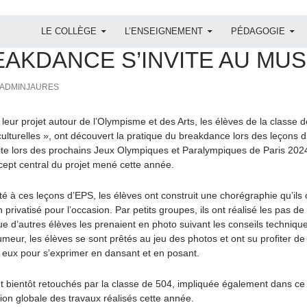
ALLER AU CONTENU
LE COLLÈGE
L’ENSEIGNEMENT
PÉDAGOGIE
024
,
PROJET
,
SEGPA
,
SORTIE
EAKDANCE S’INVITE AU MU
ADMINJAURES
leur projet autour de l’Olympisme et des Arts, les élèves de la classe 
ulturelles », ont découvert la pratique du breakdance lors des leçons 
dite lors des prochains Jeux Olympiques et Paralympiques de Paris 202
pt central du projet mené cette année.
ité à ces leçons d’EPS, les élèves ont construit une chorégraphie qu’i
rivatisé pour l’occasion. Par petits groupes, ils ont réalisé les pas d
e d’autres élèves les prenaient en photo suivant les conseils techniq
meur, les élèves se sont prêtés au jeu des photos et ont su profiter d
eux pour s’exprimer en dansant et en posant.
t bientôt retouchés par la classe de 504, impliquée également dans ce 
ution globale des travaux réalisés cette année.