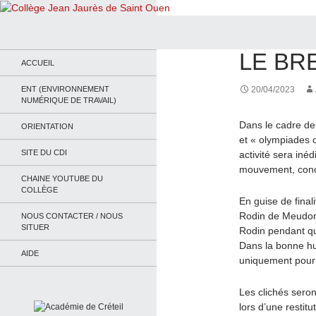
Recherche
Collège Jean Jaurès de Saint Ouen
ACTUALITÉS
,
JO 2
LE BR
Le site du collège
ACCUEIL
ENT (ENVIRONNEMENT
20/04/2023
NUMÉRIQUE DE TRAVAIL)
Dans le cadre de 
ORIENTATION
et « olympiades c
SITE DU CDI
activité sera iné
mouvement, conce
CHAINE YOUTUBE DU
COLLÈGE
En guise de final
Rodin de Meudon p
NOUS CONTACTER / NOUS
SITUER
Rodin pendant qu
Dans la bonne hu
AIDE
uniquement pour 
Les clichés seron
lors d’une restit