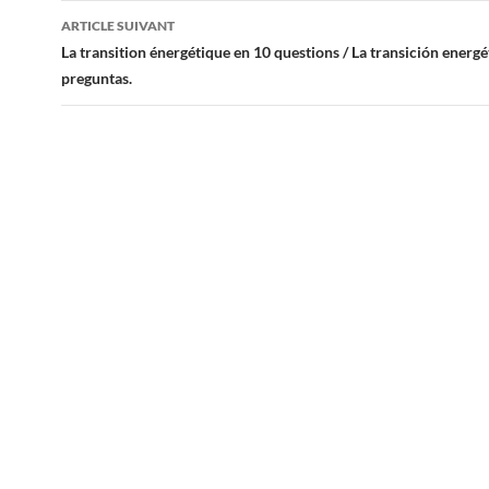
articles
ARTICLE SUIVANT
La transition énergétique en 10 questions / La transición energé
preguntas.