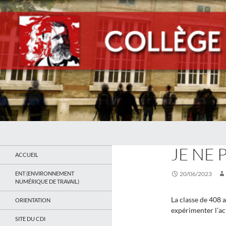
Recherche
Collège Jean Jaurès de Saint Ouen
ACTUALITÉS
,
OPTI
JE NE 
Le site du collège
ACCUEIL
ENT (ENVIRONNEMENT
20/06/2023
NUMÉRIQUE DE TRAVAIL)
La classe de 408 
ORIENTATION
expérimenter l’act
SITE DU CDI