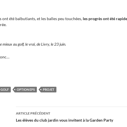
s ont été balbutiants, et les balles peu touchées,
les progrès ont été rapid
rée.
e mieux au golf, le vrai, de Livry, le 23 juin.
 donc…
GOLF
OPTION EPS
PROJET
Navigation
ARTICLE PRÉCÉDENT
des
Les élèves du club jardin vous invitent à la Garden Party