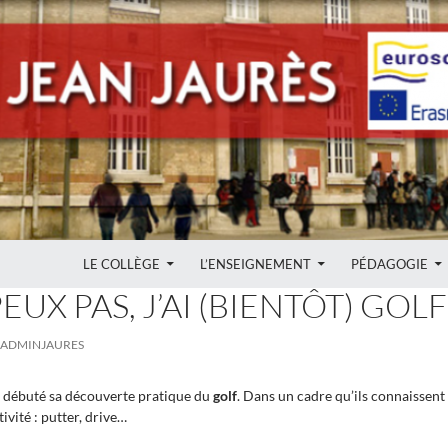
ALLER AU CONTENU
LE COLLÈGE
L’ENSEIGNEMENT
PÉDAGOGIE
ON EPS
,
PROJET
,
SORTIE
PEUX PAS, J’AI (BIENTÔT) GOL
ADMINJAURES
a débuté sa découverte pratique du
golf
. Dans un cadre qu’ils connaissent 
ivité : putter, drive…