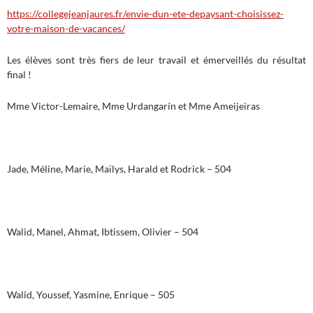
https://collegejeanjaures.fr/envie-dun-ete-depaysant-choisissez-
votre-maison-de-vacances/
Les élèves sont très fiers de leur travail et émerveillés du résultat
final !
Mme Victor-Lemaire, Mme Urdangarín et Mme Ameijeiras
Jade, Méline, Marie, Maïlys, Harald et Rodrick – 504
Walid, Manel, Ahmat, Ibtissem, Olivier – 504
Walid, Youssef, Yasmine, Enrique – 505