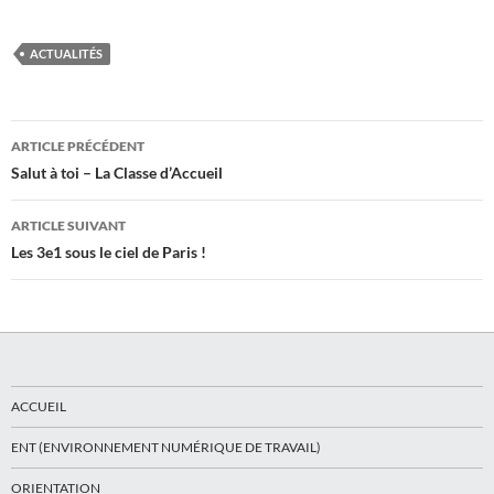
ACTUALITÉS
Navigation
ARTICLE PRÉCÉDENT
des
Salut à toi – La Classe d’Accueil
articles
ARTICLE SUIVANT
Les 3e1 sous le ciel de Paris !
ACCUEIL
ENT (ENVIRONNEMENT NUMÉRIQUE DE TRAVAIL)
ORIENTATION