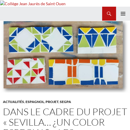
Recherche
Collège Jean Jaurès de Saint Ouen
ALLER
MENU
AU
PRINCI
CONTENU
ACTUALITÉS
,
ESPAGNOL
,
PROJET
,
SEGPA
DANS LE CADRE DU PROJET
« SEVILLA… ¿UN COLOR