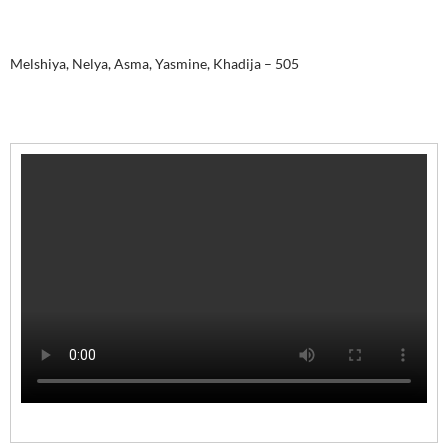
Melshiya, Nelya, Asma, Yasmine, Khadija – 505