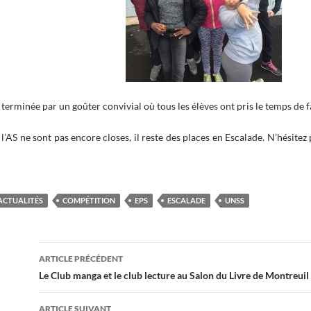
 terminée par un goûter convivial où tous les élèves ont pris le temps de 
 l’AS ne sont pas encore closes, il reste des places en Escalade. N’hésite
ACTUALITÉS
COMPÉTITION
EPS
ESCALADE
UNSS
Navigation
ARTICLE PRÉCÉDENT
des
Le Club manga et le club lecture au Salon du Livre de Montreuil
articles
ARTICLE SUIVANT