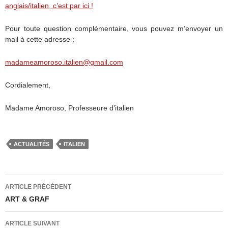
anglais/italien, c’est par ici !
Pour toute question complémentaire, vous pouvez m’envoyer un
mail à cette adresse :
madameamoroso.italien@gmail.com
Cordialement,
Madame Amoroso, Professeure d’italien
ACTUALITÉS
ITALIEN
Navigation
ARTICLE PRÉCÉDENT
des
ART & GRAF
articles
ARTICLE SUIVANT