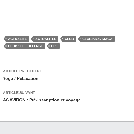
ACTUALITÉ
ACTUALITÉS
CLUB
CLUB KRAV MAGA
CLUB SELF DÉFENSE
EPS
Navigation
ARTICLE PRÉCÉDENT
des
Yoga / Relaxation
articles
ARTICLE SUIVANT
AS AVIRON : Pré-inscription et voyage