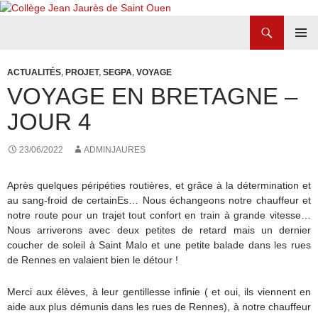
Recherche
Collège Jean Jaurès de Saint Ouen
ALLER
MENU
AU
PRINCI
ACTUALITÉS
,
PROJET
,
SEGPA
,
VOYAGE
CONTENU
VOYAGE EN BRETAGNE –
JOUR 4
23/06/2022
ADMINJAURES
Après quelques péripéties routières, et grâce à la détermination et
au sang-froid de certainEs… Nous échangeons notre chauffeur et
notre route pour un trajet tout confort en train à grande vitesse…
Nous arriverons avec deux petites de retard mais un dernier
coucher de soleil à Saint Malo et une petite balade dans les rues
de Rennes en valaient bien le détour !
Merci aux élèves, à leur gentillesse infinie ( et oui, ils viennent en
aide aux plus démunis dans les rues de Rennes), à notre chauffeur