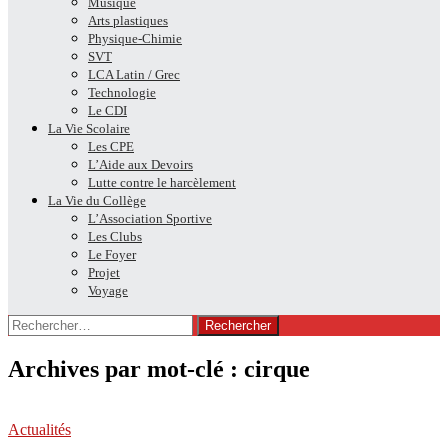
Musique
Arts plastiques
Physique-Chimie
SVT
LCA Latin / Grec
Technologie
Le CDI
La Vie Scolaire
Les CPE
L’Aide aux Devoirs
Lutte contre le harcèlement
La Vie du Collège
L’Association Sportive
Les Clubs
Le Foyer
Projet
Voyage
Rechercher :
Archives par mot-clé : cirque
Actualités