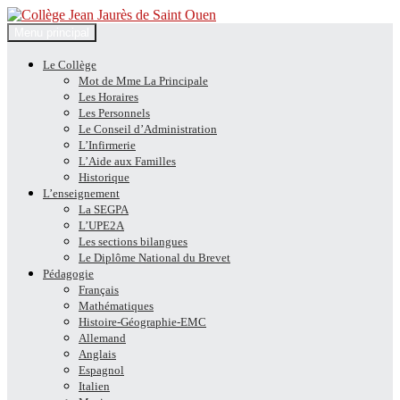
Recherche
Aller
Menu principal
au
Collège Jean Jaurès de Saint
contenu
Le Collège
Mot de Mme La Principale
Ouen
Les Horaires
Les Personnels
Le Conseil d’Administration
L’Infirmerie
L’Aide aux Familles
Historique
L’enseignement
La SEGPA
L’UPE2A
Les sections bilangues
Le Diplôme National du Brevet
Pédagogie
Français
Mathématiques
Histoire-Géographie-EMC
Allemand
Anglais
Espagnol
Italien