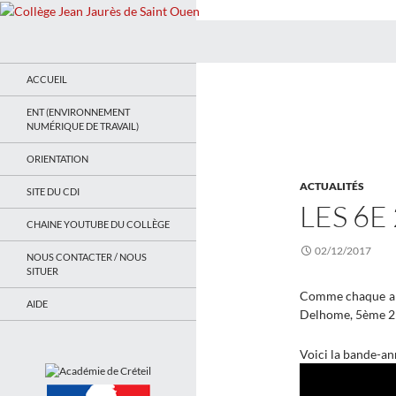
Recherche
Collège Jean Jaurès de Saint Ouen
Le site du collège
ACCUEIL
ENT (ENVIRONNEMENT
NUMÉRIQUE DE TRAVAIL)
ORIENTATION
ACTUALITÉS
SITE DU CDI
LES 6E 
CHAINE YOUTUBE DU COLLÈGE
02/12/2017
NOUS CONTACTER / NOUS
SITUER
Comme chaque anné
AIDE
Delhome, 5ème 2 a
Voici la bande-an