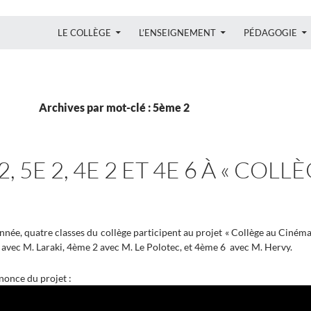
ALLER AU CONTENU
LE COLLÈGE
L’ENSEIGNEMENT
PÉDAGOGIE
Archives par mot-clé : 5ème 2
2, 5E 2, 4E 2 ET 4E 6 À « COL
e, quatre classes du collège participent au projet « Collège au Cinéma ».
vec M. Laraki, 4ème 2 avec M. Le Polotec, et 4ème 6 avec M. Hervy.
nonce du projet :