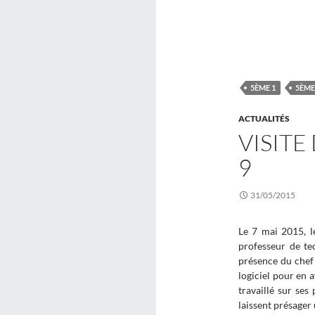
5ÈME 1
5ÈME
ACTUALITÉS
VISITE
9
31/05/2015
Le 7 mai 2015, l
professeur de t
présence du chef 
logiciel pour en a
travaillé sur ses
laissent présager