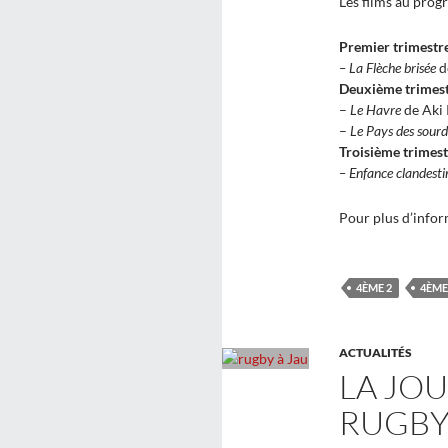
Les films au prog
Premier trimestr
– La Flèche brisée
d
Deuxième trimes
–
Le Havre
de Aki
–
Le Pays des sourd
Troisième trimest
–
Enfance clandesti
Pour plus d’infor
4ÈME 2
4ÈME
ACTUALITÉS
LA JO
RUGBY