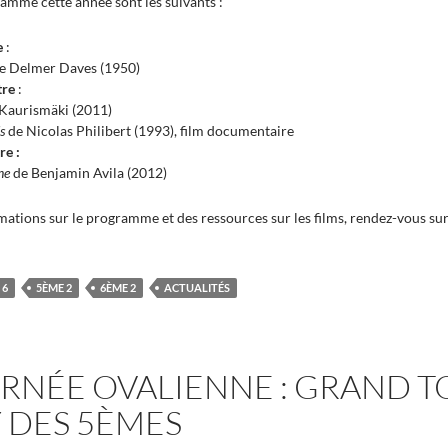
ramme cette année sont les suivants :
e
:
e Delmer Daves (1950)
tre
:
 Kaurismäki (2011)
s
de Nicolas Philibert (1993), film documentaire
re :
ne
de Benjamin Avila (2012)
mations sur le programme et des ressources sur les films, rendez-vous sur
 6
5ÈME 2
6ÈME 2
ACTUALITÉS
URNÉE OVALIENNE : GRAND 
 DES 5ÈMES