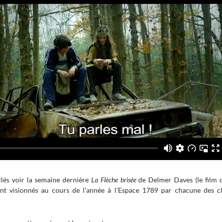
llés voir la semaine dernière
La Flèche brisée
de Delmer Daves (le film d
ont visionnés au cours de l’année à l’Espace 1789 par chacune des c