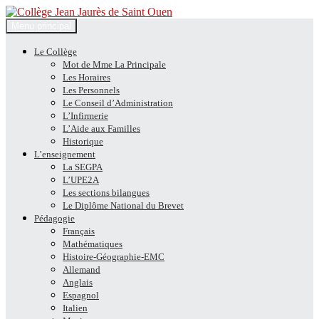
Recherche
Aller
Menu principal
au
Collège Jean Jaurès de Saint
contenu
Le Collège
Mot de Mme La Principale
Ouen
Les Horaires
Les Personnels
Le Conseil d’Administration
L’Infirmerie
L’Aide aux Familles
Historique
L’enseignement
La SEGPA
L’UPE2A
Les sections bilangues
Le Diplôme National du Brevet
Pédagogie
Français
Mathématiques
Histoire-Géographie-EMC
Allemand
Anglais
Espagnol
Italien