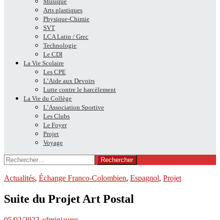
Musique
Arts plastiques
Physique-Chimie
SVT
LCA Latin / Grec
Technologie
Le CDI
La Vie Scolaire
Les CPE
L’Aide aux Devoirs
Lutte contre le harcèlement
La Vie du Collège
L’Association Sportive
Les Clubs
Le Foyer
Projet
Voyage
Rechercher :
Actualités
,
Échange Franco-Colombien
,
Espagnol
,
Projet
Suite du Projet Art Postal
05/02/2022
adminjaures