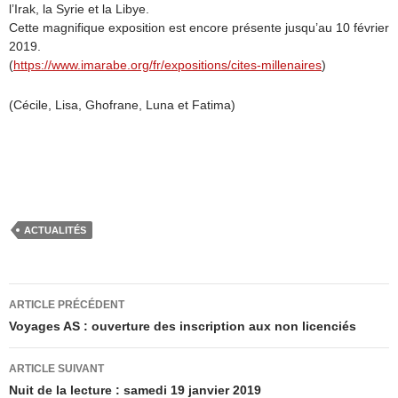
l’Irak, la Syrie et la Libye.
Cette magnifique exposition est encore présente jusqu’au 10 février
2019.
(
https://www.imarabe.org/fr/expositions/cites-millenaires
)
(Cécile, Lisa, Ghofrane, Luna et Fatima)
ACTUALITÉS
Navigation
ARTICLE PRÉCÉDENT
des
Voyages AS : ouverture des inscription aux non licenciés
articles
ARTICLE SUIVANT
Nuit de la lecture : samedi 19 janvier 2019