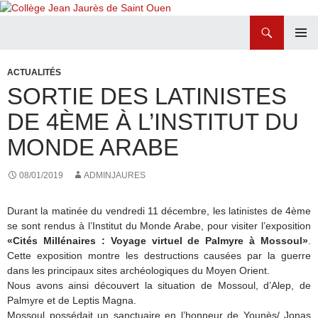
Recherche
Collège Jean Jaurès de Saint Ouen
ALLER
MENU
AU
PRINCI
ACTUALITÉS
CONTENU
SORTIE DES LATINISTES
DE 4ÈME À L’INSTITUT DU
MONDE ARABE
08/01/2019
ADMINJAURES
Durant la matinée du vendredi 11 décembre, les latinistes de 4ème
se sont rendus à l’Institut du Monde Arabe, pour visiter l’exposition
«Cités Millénaires : Voyage virtuel de Palmyre à Mossoul»
.
Cette exposition montre les destructions causées par la guerre
dans les principaux sites archéologiques du Moyen Orient.
Nous avons ainsi découvert la situation de Mossoul, d’Alep, de
Palmyre et de Leptis Magna.
Mossoul possédait un sanctuaire en l’honneur de Younès/ Jonas