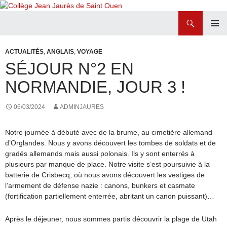
Recherche
Collège Jean Jaurès de Saint Ouen
ALLER
MENU
AU
PRINCI
ACTUALITÉS
,
ANGLAIS
,
VOYAGE
CONTENU
SÉJOUR N°2 EN
NORMANDIE, JOUR 3 !
06/03/2024
ADMINJAURES
Notre journée à débuté avec de la brume, au cimetière allemand
d’Orglandes. Nous y avons découvert les tombes de soldats et de
gradés allemands mais aussi polonais. Ils y sont enterrés à
plusieurs par manque de place. Notre visite s’est poursuivie à la
batterie de Crisbecq, où nous avons découvert les vestiges de
l’armement de défense nazie : canons, bunkers et casmate
(fortification partiellement enterrée, abritant un canon puissant)…
Après le déjeuner, nous sommes partis découvrir la plage de Utah