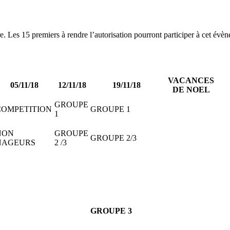
re. Les 15 premiers à rendre l’autorisation pourront participer à ce
VACANCES
05/11/18
12/11/18
19/11/18
DE NOEL
GROUPE
COMPETITION
GROUPE 1
1
NON
GROUPE
GROUPE 2/3
NAGEURS
2 /3
GROUPE 3