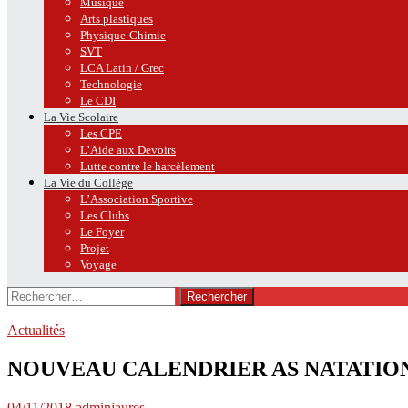
Musique
Arts plastiques
Physique-Chimie
SVT
LCA Latin / Grec
Technologie
Le CDI
La Vie Scolaire
Les CPE
L’Aide aux Devoirs
Lutte contre le harcèlement
La Vie du Collège
L’Association Sportive
Les Clubs
Le Foyer
Projet
Voyage
Rechercher :
Actualités
NOUVEAU CALENDRIER AS NATATIO
04/11/2018
adminjaures