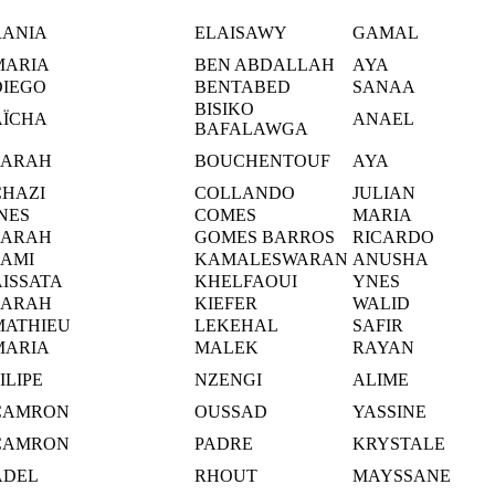
RANIA
ELAISAWY
GAMAL
MARIA
BEN ABDALLAH
AYA
DIEGO
BENTABED
SANAA
BISIKO
AÏCHA
ANAEL
BAFALAWGA
SARAH
BOUCHENTOUF
AYA
CHAZI
COLLANDO
JULIAN
NES
COMES
MARIA
SARAH
GOMES BARROS
RICARDO
SAMI
KAMALESWARAN
ANUSHA
AISSATA
KHELFAOUI
YNES
SARAH
KIEFER
WALID
MATHIEU
LEKEHAL
SAFIR
MARIA
MALEK
RAYAN
ILIPE
NZENGI
ALIME
CAMRON
OUSSAD
YASSINE
CAMRON
PADRE
KRYSTALE
ADEL
RHOUT
MAYSSANE