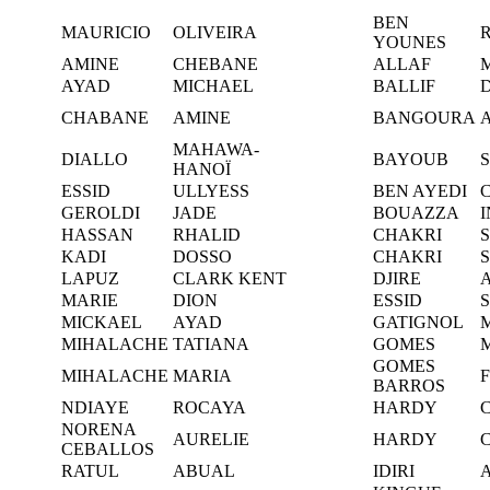
BEN
MAURICIO
OLIVEIRA
YOUNES
AMINE
CHEBANE
ALLAF
AYAD
MICHAEL
BALLIF
CHABANE
AMINE
BANGOURA
MAHAWA-
DIALLO
BAYOUB
HANOÏ
ESSID
ULLYESS
BEN AYEDI
GEROLDI
JADE
BOUAZZA
I
HASSAN
RHALID
CHAKRI
KADI
DOSSO
CHAKRI
LAPUZ
CLARK KENT
DJIRE
MARIE
DION
ESSID
MICKAEL
AYAD
GATIGNOL
MIHALACHE
TATIANA
GOMES
GOMES
MIHALACHE
MARIA
F
BARROS
NDIAYE
ROCAYA
HARDY
NORENA
AURELIE
HARDY
CEBALLOS
RATUL
ABUAL
IDIRI