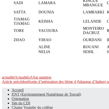
KINGUE
SADI
LAMARA
MBANGUE
SATTA
DOUNIA
LAMBARKI
TJAMAG
KEISHA
LELANDE
TJAMAG
MONTEIRO
TORE
YACOUBA
DACRUZ
ZHAO
YIHAO
OURDANI
I
ALINE
ROUANI
NELIA
SEHIL
actualité
Actualités
AS
as natation
Navigation
Article précédent
Sortie d’intégration des 6ème 4 (bilangue d’Italien)
des
Accueil
ENT (Environnement Numérique de Travail)
articles
Le site du collège
Orientation
Site du CDI
Chaine Youtube du collège