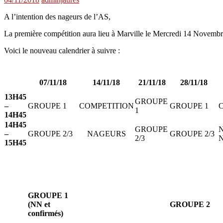
A l’intention des nageurs de l’AS,
La première compétition aura lieu à Marville le Mercredi 14 Novemb
Voici le nouveau calendrier à suivre :
07/11/18
14/11/18
21/11/18
28/11/18
13H45
GROUPE
–
GROUPE 1
COMPETITION
GROUPE 1
1
14H45
14H45
GROUPE
–
GROUPE 2/3
NAGEURS
GROUPE 2/3
2/3
15H45
GROUPE 1
(NN et
GROUPE 2
confirmés)