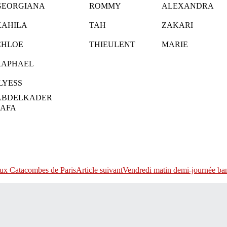
GEORGIANA
ROMMY
ALEXANDRA
KAHILA
TAH
ZAKARI
CHLOE
THIEULENT
MARIE
RAPHAEL
LYESS
ABDELKADER
SAFA
 aux Catacombes de Paris
Article suivant
Vendredi matin demi-journée ban