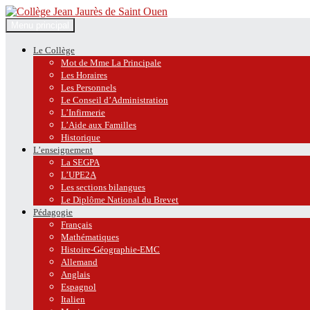
Recherche
Aller
Menu principal
au
Collège Jean Jaurès de Saint O
contenu
Le Collège
Mot de Mme La Principale
Les Horaires
Les Personnels
Le Conseil d’Administration
L’Infirmerie
L’Aide aux Familles
Historique
L’enseignement
La SEGPA
L’UPE2A
Les sections bilangues
Le Diplôme National du Brevet
Pédagogie
Français
Mathématiques
Histoire-Géographie-EMC
Allemand
Anglais
Espagnol
Italien