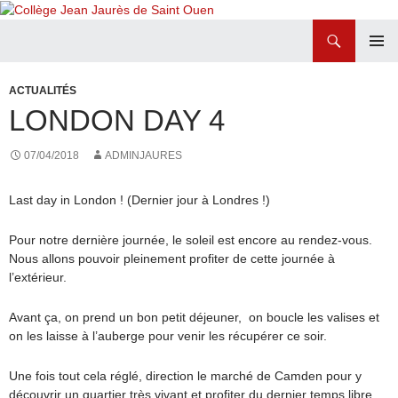
Recherche
Collège Jean Jaurès de Saint Ouen
ALLER
MENU
AU
PRINCI
ACTUALITÉS
CONTENU
LONDON DAY 4
07/04/2018
ADMINJAURES
Last day in London ! (Dernier jour à Londres !)
Pour notre dernière journée, le soleil est encore au rendez-vous.
Nous allons pouvoir pleinement profiter de cette journée à
l’extérieur.
Avant ça, on prend un bon petit déjeuner, on boucle les valises et
on les laisse à l’auberge pour venir les récupérer ce soir.
Une fois tout cela réglé, direction le marché de Camden pour y
découvrir un quartier très vivant et profiter du dernier temps libre.