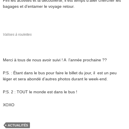
Fini les activités et la découverte, il est temps d’aller chercher les
bagages et d’entamer le voyage retour.
Valises à roulettes
Merci à tous de nous avoir suivi ! A l’année prochaine ??
P.S. : Étant dans le bus pour faire le billet du jour, il est un peu
léger et sera abondé d’autres photos durant le week-end.
P.S. 2 : TOUT le monde est dans le bus !
XOXO
ACTUALITÉS