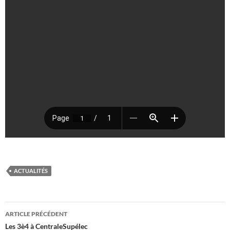
ACTUALITÉS
Navigation
ARTICLE PRÉCÉDENT
des
Les 3è4 à CentraleSupélec