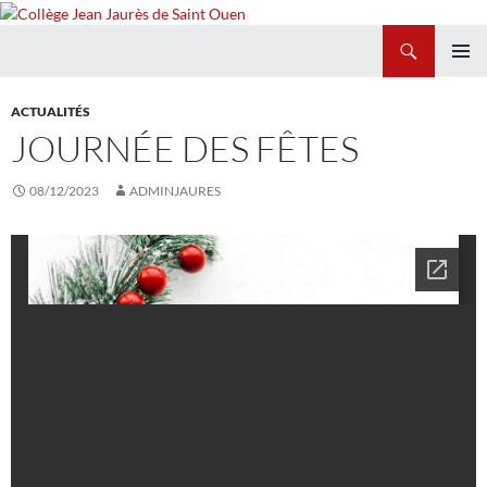
Recherche
Collège Jean Jaurès de Saint Ouen
ALLER
MENU
AU
PRINCI
ACTUALITÉS
CONTENU
JOURNÉE DES FÊTES
08/12/2023
ADMINJAURES