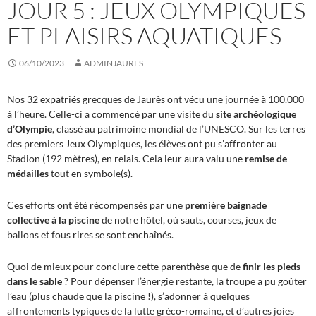
JOUR 5 : JEUX OLYMPIQUES
ET PLAISIRS AQUATIQUES
06/10/2023
ADMINJAURES
Nos 32 expatriés grecques de Jaurès ont vécu une journée à 100.000
à l’heure. Celle-ci a commencé par une visite du
site archéologique
d’Olympie
, classé au patrimoine mondial de l’UNESCO. Sur les terres
des premiers Jeux Olympiques, les élèves ont pu s’affronter au
Stadion (192 mètres), en relais. Cela leur aura valu une
remise de
médailles
tout en symbole(s).
Ces efforts ont été récompensés par une
première baignade
collective à la piscine
de notre hôtel, où sauts, courses, jeux de
ballons et fous rires se sont enchaînés.
Quoi de mieux pour conclure cette parenthèse que de
finir les pieds
dans le sable
? Pour dépenser l’énergie restante, la troupe a pu goûter
l’eau (plus chaude que la piscine !), s’adonner à quelques
affrontements typiques de la lutte gréco-romaine, et d’autres joies