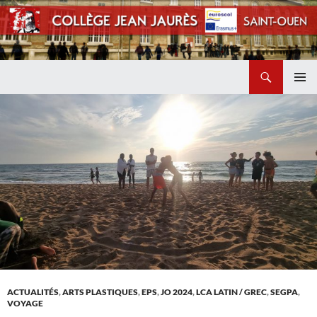
Recherche
Collège Jean Jaurès de Saint Ouen
ALLER
MENU
AU
PRINCI
CONTENU
ACTUALITÉS
,
ARTS PLASTIQUES
,
EPS
,
JO 2024
,
LCA LATIN / GREC
,
SEGPA
,
VOYAGE