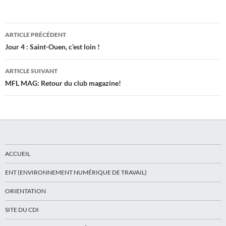
Navigation
ARTICLE PRÉCÉDENT
des
Jour 4 : Saint-Ouen, c’est loin !
articles
ARTICLE SUIVANT
MFL MAG: Retour du club magazine!
ACCUEIL
ENT (ENVIRONNEMENT NUMÉRIQUE DE TRAVAIL)
ORIENTATION
SITE DU CDI