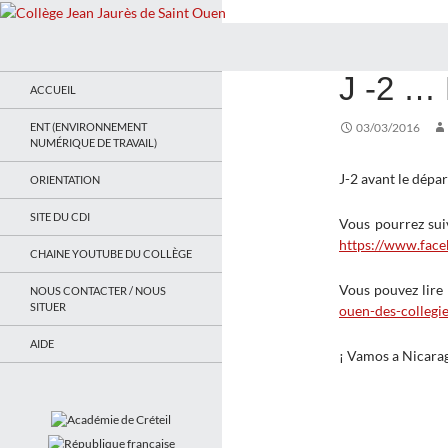
Recherche
Collège Jean Jaurès de Saint Ouen
ACTUALITÉS
J -2 …
Le site du collège
ACCUEIL
ENT (ENVIRONNEMENT
03/03/2016
NUMÉRIQUE DE TRAVAIL)
J-2 avant le dépar
ORIENTATION
SITE DU CDI
Vous pourrez suiv
https://www.face
CHAINE YOUTUBE DU COLLÈGE
Vous pouvez lire 
NOUS CONTACTER / NOUS
SITUER
ouen-des-collegi
AIDE
¡ Vamos a Nicara