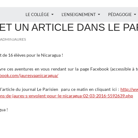
ALLER AU CONTENU
LE COLLÈGE
L’ENSEIGNEMENT
PÉDAGOGIE
 ET UN ARTICLE DANS LE PAR
ADMINJAURES
t de 16 élèves pour le Nicaragua !
re ces aventures en vous rendant sur la page Facebook (accessible à to
book.com/jauresvaanicaragua/
l’article du journal Le Parisien paru ce matin en cliquant ici :
http://ww
ens-de-jaures-s-envolent-pour-le-nicaragua-02-03-2016-5592639.php
gua !