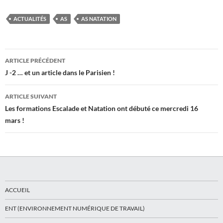
ACTUALITÉS
AS
AS NATATION
Navigation
ARTICLE PRÉCÉDENT
des
J -2 … et un article dans le Parisien !
articles
ARTICLE SUIVANT
Les formations Escalade et Natation ont débuté ce mercredi 16
mars !
ACCUEIL
ENT (ENVIRONNEMENT NUMÉRIQUE DE TRAVAIL)