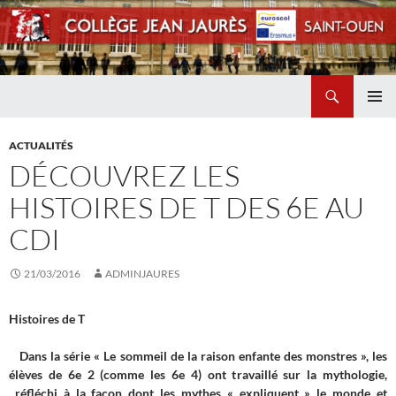
Recherche
Collège Jean Jaurès de Saint Ouen
ALLER
MENU
AU
PRINCI
ACTUALITÉS
CONTENU
DÉCOUVREZ LES
HISTOIRES DE T DES 6E AU
CDI
21/03/2016
ADMINJAURES
Histoires de
T
Dans la série « Le sommeil de la raison enfante des monstres », les
élèves de 6e 2 (comme les 6e 4) ont travaillé sur la mythologie,
réfléchi à la façon dont les mythes « expliquent » le monde et