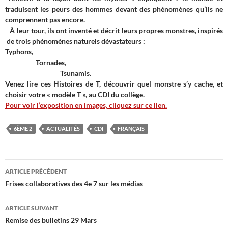
traduisent les peurs des hommes devant des phénomènes qu’ils ne
comprennent pas encore.
À leur tour, ils ont inventé et décrit leurs propres monstres, inspirés
de trois phénomènes naturels dévastateurs :
Typhons,
Tornades,
Tsunamis.
Venez lire ces Histoires de
T
, découvrir quel monstre s’y cache, et
choisir votre « modèle T », au CDI du collège.
Pour voir l’exposition en images, cliquez sur ce lien.
6ÈME 2
ACTUALITÉS
CDI
FRANÇAIS
Navigation
ARTICLE PRÉCÉDENT
des
Frises collaboratives des 4e 7 sur les médias
articles
ARTICLE SUIVANT
Remise des bulletins 29 Mars