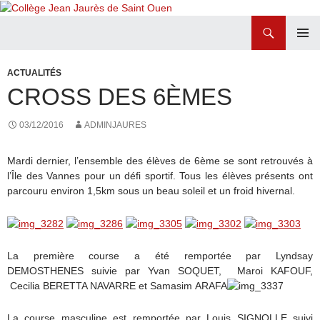
Recherche
Collège Jean Jaurès de Saint Ouen
ALLER
MENU
AU
PRINCI
ACTUALITÉS
CONTENU
CROSS DES 6ÈMES
03/12/2016
ADMINJAURES
Mardi dernier, l’ensemble des élèves de 6ème se sont retrouvés à
l’Île des Vannes pour un défi sportif. Tous les élèves présents ont
parcouru environ 1,5km sous un beau soleil et un froid hivernal.
La première course a été remportée par Lyndsay
DEMOSTHENES suivie par Yvan SOQUET, Maroi KAFOUF,
Cecilia BERETTA NAVARRE et Samasim ARAFA
La course masculine est remportée par Louis SIGNOLLE suivi