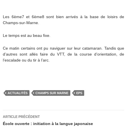
Les 6ème7 et 6ème8 sont bien arrivés à la base de loisirs de
Champs-sur-Marne.
Le temps est au beau fixe.
Ce matin certains ont pu naviguer sur leur catamaran. Tandis que
d’autres sont allés faire du VTT, de la course d’orientation, de
l’escalade ou du tir à l’arc.
ACTUALITÉS
CHAMPS SUR MARNE
EPS
Navigation
ARTICLE PRÉCÉDENT
des
École ouverte : initiation à la langue japonaise