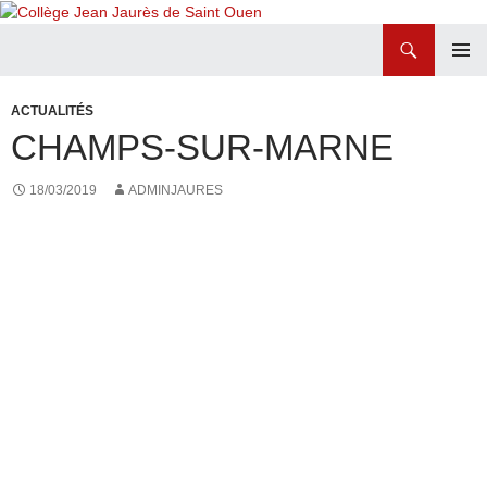
Recherche
Collège Jean Jaurès de Saint Ouen
ALLER
MENU
AU
PRINCI
ACTUALITÉS
CONTENU
CHAMPS-SUR-MARNE
18/03/2019
ADMINJAURES