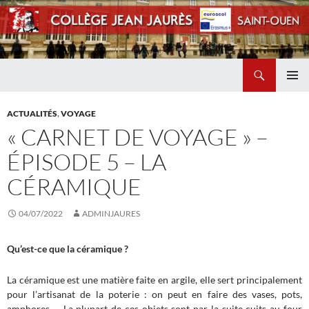
Recherche
Collège Jean Jaurès de Saint Ouen
ALLER
MENU
AU
PRINCI
ACTUALITÉS
,
VOYAGE
CONTENU
« CARNET DE VOYAGE » –
ÉPISODE 5 – LA
CÉRAMIQUE
04/07/2022
ADMINJAURES
Qu’est-ce que la céramique ?
La céramique est une matière faite en argile, elle sert principalement
pour l’artisanat de la poterie : on peut en faire des vases, pots,
amphores… La plupart de ces objets sont par la suite cuits au four