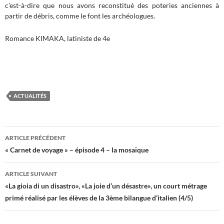
c’est-à-dire que nous avons reconstitué des poteries anciennes à
partir de débris, comme le font les archéologues.
Romance KIMAKA, latiniste de 4e
ACTUALITÉS
Navigation
ARTICLE PRÉCÉDENT
des
« Carnet de voyage » – épisode 4 – la mosaïque
articles
ARTICLE SUIVANT
«La gioia di un disastro», «La joie d’un désastre», un court métrage
primé réalisé par les élèves de la 3ème bilangue d’italien (4/5)