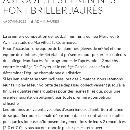
FONT BRILLER JAURÈS
07/04/2022
ADMINJAURES
La première compétition de football féminin a eu lieu Mercredi 6
Avril au stade de Marville à la Courneuve.
Pour l’occasion, une équipe de benjamines (élèves de 6è-5è) et une
équipe de minimes (4è-3è) étaient présentes pour porter les couleurs
du collège Jean Jaurès. Au programme de l’après midi : 2 matchs
contre le collège De Geyter et le collège Garcia Lorca afin de
déterminer l’équipe championne du district.
Si les benjamines se sont inclinées lors des 2 matchs, nous retenons
leur fair play et leur volonté de se dépasser collectivement jusqu’à la
fin. Des qualités remarquables pour des jeunes filles qui, pour une
grande majorité, disputaient leur toute première compétition
officielle.
Les minimes arrivaient avec plus d’expérience et l’ambition affichée
de se qualifier pour la finale départementale. Le contrat est remplie
puisque les joueuses s’imposent largement lors de leurs 2 rencontres
(2-0 et 7-0). Nous aurons donc le plaisir de les retrouver