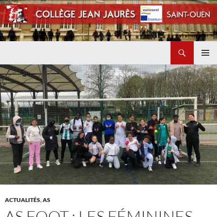
Recherche
Collège Jean Jaurès de Saint Ouen
ALLER
MENU
AU
PRINCI
CONTENU
ACTUALITÉS
,
AS
AS FOOT : LES FÉMININES