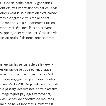
à l’aide de petits bateaux gonflables,
s ont été très impressionnés par cette vie
lier avant le soir. Alors on s’est baladé
emps est agréable et l’ambiance est
t le monde. On a dû patienter. Puis on
 semoule et légumes. Puis nous avons
skippers, jouer et discuter. C’est une vie
bitue au roulis. Puis nous nous sommes
née sur les sentiers de Belle-Île-en-
ès un rapide petit déjeuner, chaque
omage. Comme chacun veut. Puis c’est
iac pour regagner le quai. Grand confort!
e, jusqu’à 17h30. On pédale jusqu’à midi
t le passage des vitesses, entre plateaux
 de magnifiques paysages verdoyants,
ux de vaches, de chevaux, de moutons.
quand de belles montées s’invitent à la