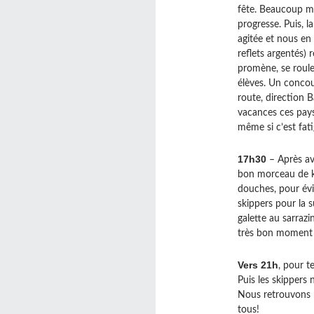
fête. Beaucoup me
progresse. Puis, 
agitée et nous en
reflets argentés) 
promène, se roule 
élèves. Un concou
route, direction B
vacances ces pays
même si c’est fati
17h30
– Après avo
bon morceau de ko
douches, pour évi
skippers pour la s
galette au sarrazi
très bon moment 
Vers 21h
, pour t
Puis les skippers
Nous retrouvons n
tous!