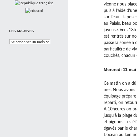
vienne nous placer
puis à l’aide d’un
sur l’eau. Ils pos
au Palais, beau po
joyeuse. Vers 18h
LES ARCHIVES
est rentrés sur n
Les
passé la soirée à 
Archives
particulière de vi
couchés, chacun d
Mercredi 11 ma
Ce matin on a dû s
mer. Nous avons t
équipage prépare 
reparti, on retou
A 10heures on pre
jusqu’à la plage d
et pignons. Les é
égayés par le cha
L’océan au loin no