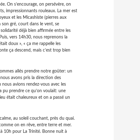
née. On s’encourage, on persévère, on
ts, impressionnants rouleaux. La mer est
yeux et les Micashiste (pierres aux
 son gré, court dans le vent, se
olidarité déjà bien affirmée entre les
 Puis, vers 14h30, nous reprenons la
était doux », « ça me rappelle les
onte ça descend, mais c’est trop bien
 sommes allés prendre notre goûter: un
nous avons pris la direction des
où nous avions rendez-vous avec les
 a pu prendre ce qu’on voulait: une
lieu était chaleureux et on a passé un
calme, au soleil couchant, près du quai.
 comme on en rêve, entre terre et mer.
à 10h pour La Trinité. Bonne nuit à