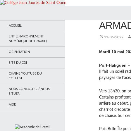
Recherche
Collège Jean Jaurès de Saint Ouen
ACTUALITÉS
,
VOY
ARMAD
Le site du collège
ACCUEIL
ENT (ENVIRONNEMENT
11/05/2022
NUMÉRIQUE DE TRAVAIL)
Mardi 10 mai 20
ORIENTATION
SITE DU CDI
Port-Haliguen
– 
Il fait un soleil 
CHAINE YOUTUBE DU
paysages de l’océ
COLLÈGE
NOUS CONTACTER / NOUS
Vers 13h30, on pr
SITUER
Certains profitent
arrière au début, 
AIDE
charriot d’écoute 
de chaise. Sur cer
Puis Belle-Île poi