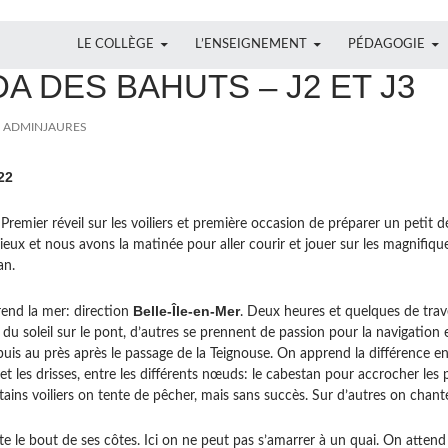
ALLER AU CONTENU
LE COLLÈGE
L’ENSEIGNEMENT
PÉDAGOGIE
AGE
A DES BAHUTS – J2 ET J3
ADMINJAURES
22
Premier réveil sur les voiliers et première occasion de préparer un petit d
radieux et nous avons la matinée pour aller courir et jouer sur les magnifiq
an.
Belle-Île-en-Mer
end la mer: direction
. Deux heures et quelques de trav
 du soleil sur le pont, d’autres se prennent de passion pour la navigation e
puis au près après le passage de la Teignouse. On apprend la différence entr
et les drisses, entre les différents nœuds: le cabestan pour accrocher les
tains voiliers on tente de pêcher, mais sans succès. Sur d’autres on chante
nte le bout de ses côtes. Ici on ne peut pas s’amarrer à un quai. On attend