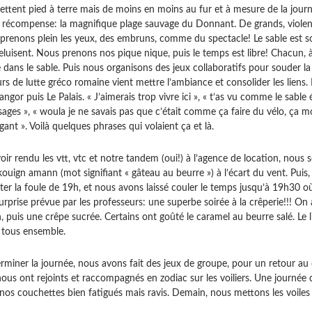
ttent pied à terre mais de moins en moins au fur et à mesure de la jour
la récompense: la magnifique plage sauvage du Donnant. De grands, violen
 prenons plein les yeux, des embruns, comme du spectacle! Le sable est so
reluisent. Nous prenons nos pique nique, puis le temps est libre! Chacun, à
dans le sable. Puis nous organisons des jeux collaboratifs pour souder la s
rs de lutte gréco romaine vient mettre l’ambiance et consolider les liens.
angor puis Le Palais. « J’aimerais trop vivre ici », « t’as vu comme le sable 
ages », « woula je ne savais pas que c’était comme ça faire du vélo, ça m
gant ». Voilà quelques phrases qui volaient ça et là.
ir rendu les vtt, vtc et notre tandem (oui!) à l’agence de location, nous
uign amann (mot signifiant « gâteau au beurre ») à l’écart du vent. Puis, 
ter la foule de 19h, et nous avons laissé couler le temps jusqu’à 19h30 
urprise prévue par les professeurs: une superbe soirée à la crêperie!!! On
n, puis une crêpe sucrée. Certains ont goûté le caramel au beurre salé. Le 
tous ensemble.
erminer la journée, nous avons fait des jeux de groupe, pour un retour au 
 nous ont rejoints et raccompagnés en zodiac sur les voiliers. Une journée
os couchettes bien fatigués mais ravis. Demain, nous mettons les voiles 