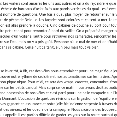
. Les voiliers sont amarrés les uns aux autres et on a dû rejoindre le quai 
e échelle de barreaux d’acier fixés aux parois verticales du quai. Les élève
ent nombre de questions. Une fois à quai, plus moyen de retourner sur le voi
rt de pêche de Belle-Île. Les façades sont colorées et ça sent la mer. Le t
 on est allés prendre la douche. Cinq cabines de douche au port pour tou
otre petit canot pour remonter à bord du voilier. On a préparé à manger:
circuler d’un voilier à l’autre pour retrouver nos camarades, rencontrer les 
vre sur l’eau mais on y a pris goût. Personne n’a le mal de mer et on s’ha
ans sa cabine. Cette nuit ça tangue un peu mais tout va bien.
i
e lever tôt, à 8h, car des vélos nous attendaient pour une magnifique jour
rouvé notre rythme de croisière et nos automatismes sur les navires. Apr
son pique nique. Pour midi, ce sera des wraps, carottes, concombre, fr
rne sur les petits canots! Mais surprise, ce matin nous avons droit au zod
nd possession de nos vélos et c’est parti pour une belle escapade sur l’îl
u Donnant. L’occasion de quelques révisions sur la gestion de l’équilibre e
lèves gagnent en assurance et notre jolie file indienne serpente à travers
nt des oiseaux et les odeurs de la campagne. Nous croisons des troupea
us appelle. Il est parfois difficile de garder les yeux sur la route, surtout 