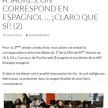
CORRESPOND EN
ESPAGNOL … ¡CLARO QUE
SÍ! (2)
05/07/2024
ADMINJAURES
ème
Pour la 2
année consécutive, nous avons reconduit la
o
me
correspondance entre les élèves de 1
de la ESO de M
Alonso du
I.E.S. Gil y Carrasco de Ponferrada (Espagne) et nos élèves de la 605
bilangue espagnol.
D’abord, les élèves ont travaillé l’expression écrite : ils ont rédigé une
lettre pour se présenter dans la langue étudiée et ainsi faire
connaissance.