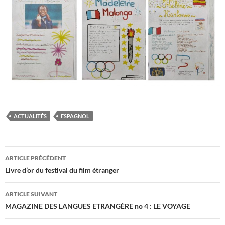
ACTUALITÉS
ESPAGNOL
Navigation
ARTICLE PRÉCÉDENT
des
Livre d’or du festival du film étranger
articles
ARTICLE SUIVANT
MAGAZINE DES LANGUES ETRANGÈRE no 4 : LE VOYAGE