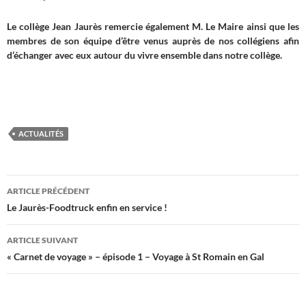
Le collège Jean Jaurès remercie également M. Le Maire ainsi que les
membres de son équipe d’être venus auprès de nos collégiens afin
d’échanger avec eux autour du vivre ensemble dans notre collège.
ACTUALITÉS
Navigation
ARTICLE PRÉCÉDENT
des
Le Jaurès-Foodtruck enfin en service !
articles
ARTICLE SUIVANT
« Carnet de voyage » – épisode 1 – Voyage à St Romain en Gal