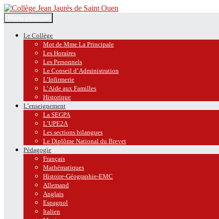
Recherche
Aller
Menu principal
au
Collège Jean Jaurès de Saint O
contenu
Le Collège
Mot de Mme La Principale
Les Horaires
Les Personnels
Le Conseil d’Administration
L’Infirmerie
L’Aide aux Familles
Historique
L’enseignement
La SEGPA
L’UPE2A
Les sections bilangues
Le Diplôme National du Brevet
Pédagogie
Français
Mathématiques
Histoire-Géographie-EMC
Allemand
Anglais
Espagnol
Italien