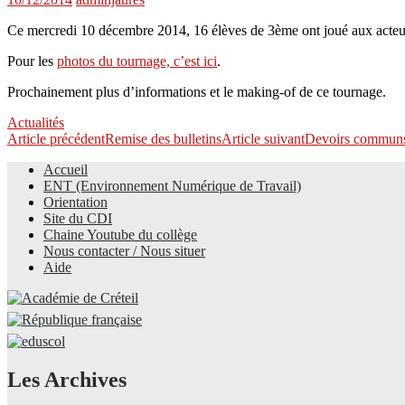
Ce mercredi 10 décembre 2014, 16 élèves de 3ème ont joué aux acteurs
Pour les
photos du tournage, c’est ici
.
Prochainement plus d’informations et le making-of de ce tournage.
Actualités
Navigation
Article précédent
Remise des bulletins
Article suivant
Devoirs commun
des
Accueil
ENT (Environnement Numérique de Travail)
articles
Le site du collège
Orientation
Site du CDI
Chaine Youtube du collège
Nous contacter / Nous situer
Aide
Les Archives