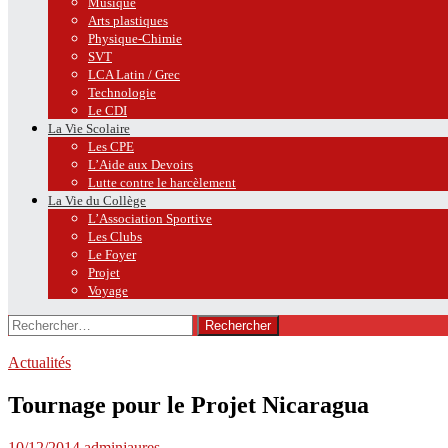
Musique
Arts plastiques
Physique-Chimie
SVT
LCA Latin / Grec
Technologie
Le CDI
La Vie Scolaire
Les CPE
L’Aide aux Devoirs
Lutte contre le harcèlement
La Vie du Collège
L’Association Sportive
Les Clubs
Le Foyer
Projet
Voyage
Rechercher :
Actualités
Tournage pour le Projet Nicaragua
10/12/2014
adminjaures