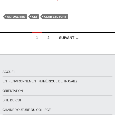
ACTUALITÉS
CDI
CLUB LECTURE
Navigation
1
2
SUIVANT →
des
articles
ACCUEIL
ENT (ENVIRONNEMENT NUMÉRIQUE DE TRAVAIL)
ORIENTATION
SITE DU CDI
CHAINE YOUTUBE DU COLLÈGE