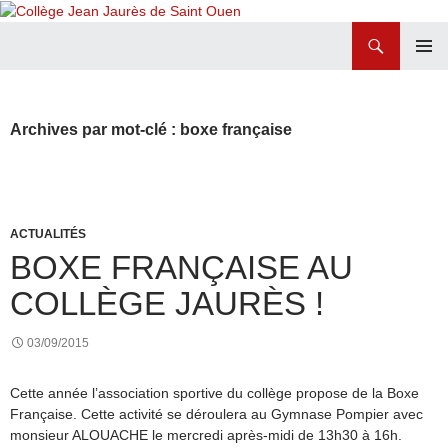
Recherche
Collège Jean Jaurès de Saint Ouen
ALLER
MENU
AU
PRINCI
CONTENU
Archives par mot-clé : boxe française
ACTUALITÉS
BOXE FRANÇAISE AU
COLLÈGE JAURÈS !
03/09/2015
Cette année l’association sportive du collège propose de la Boxe
Française. Cette activité se déroulera au Gymnase Pompier avec
monsieur ALOUACHE le mercredi après-midi de 13h30 à 16h.