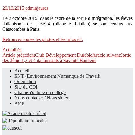
20/10/2015
adminjaures
Le 2 octobre 2015, dans le cadre de la sortie d’intégration, les élèves
italianisants de la 6e 4 (bilangue d’italien) se sont rendus aux
Catacombes à Paris.
Retrouvez toutes les photos et les infos ici.
Actualités
Navigation
Article précédent
Club Développement Durable
Article suivant
Sortie
des 3ème 1,3 et 4 italianisants à Savante Banlieue
des
Accueil
articles
ENT (Environnement Numérique de Travail)
Le site du collège
Orientation
Site du CDI
Chaine Youtube du collège
Nous contacter / Nous situer
Aide