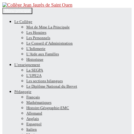
Recherche
Aller
Menu principal
au
Collège Jean Jaurès de Saint
contenu
Le Collège
Mot de Mme La Principale
Ouen
Les Horaires
Les Personnels
Le Conseil d’Administration
L’Infirmerie
L’Aide aux Familles
Historique
L’enseignement
La SEGPA
L’UPE2A
Les sections bilangues
Le Diplôme National du Brevet
Pédagogie
Français
Mathématiques
Histoire-Géographie-EMC
Allemand
Anglais
Espagnol
Italien