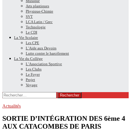
Musique
Arts plastiques
Physique-Chimie
SVT
LCA Latin / Grec
Technologie
Le CDI
La Vie Scolaire
Les CPE
L’Aide aux Devoirs
Lutte contre le harcèlement
La Vie du Collège
L’Association Sportive
Les Clubs
Le Foyer
Projet
Voyage
Rechercher :
Actualités
SORTIE D’INTÉGRATION DES 6ème 4
AUX CATACOMBES DE PARIS