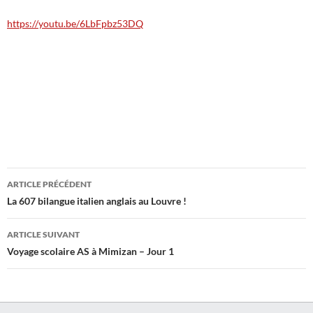
https://youtu.be/6LbFpbz53DQ
Navigation
ARTICLE PRÉCÉDENT
des
La 607 bilangue italien anglais au Louvre !
articles
ARTICLE SUIVANT
Voyage scolaire AS à Mimizan – Jour 1