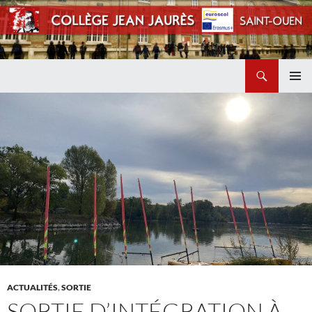
Recherche
Collège Jean Jaurès de Saint Ouen
ALLER
MENU
AU
PRINCI
CONTENU
ACTUALITÉS
,
SORTIE
SORTIE D’INTÉGRATION À