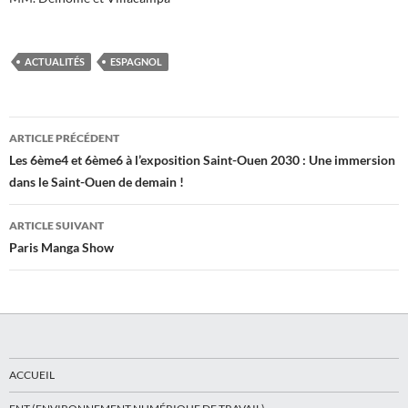
ACTUALITÉS
ESPAGNOL
Navigation
ARTICLE PRÉCÉDENT
des
Les 6ème4 et 6ème6 à l’exposition Saint-Ouen 2030 : Une immersion
dans le Saint-Ouen de demain !
articles
ARTICLE SUIVANT
Paris Manga Show
ACCUEIL