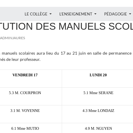
ALLER AU CONTENU
LE COLLÈGE
L’ENSEIGNEMENT
PÉDAGOGIE
TUTION DES MANUELS SCO
ADMINJAURES
s manuels scolaires aura lieu du 17 au 21 juin en salle de permanence 
és de leur professeur.
VENDREDI 17
LUNDI 20
5.3 M. COURPRON
5.1 Mme SERANE
3.1 M. VOYENNE
4.3 Mme LONDAIZ
6.1
Mme MUTIO
4.9 M. NGUYEN