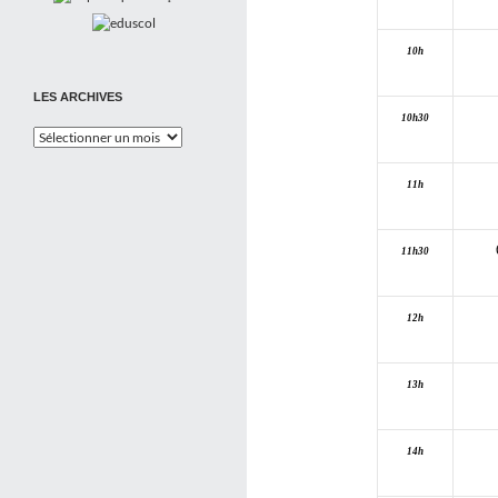
10h
LES ARCHIVES
10h30
Les
Archives
11h
11h30
12h
13h
14h