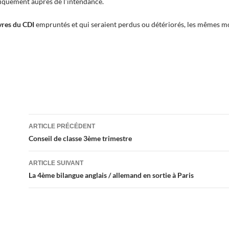
niquement auprès de l’intendance.
vres du CDI
empruntés et qui seraient perdus ou détériorés, les mêmes mo
Navigation
ARTICLE PRÉCÉDENT
des
Conseil de classe 3ème trimestre
articles
ARTICLE SUIVANT
La 4ème bilangue anglais / allemand en sortie à Paris