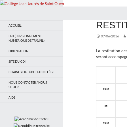
Recherche
Collège Jean Jaurès de Saint Ouen
ACTUALITÉS
RESTI
Le site du collège
ACCUEIL
ENT (ENVIRONNEMENT
07/06/2016
NUMÉRIQUE DE TRAVAIL)
La restitution de
ORIENTATION
seront accompagn
SITE DU CDI
CHAINE YOUTUBE DU COLLÈGE
NOUS CONTACTER / NOUS
SITUER
8h30
AIDE
9h
9h30