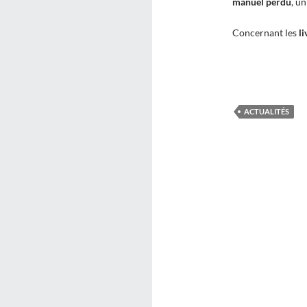
manuel perdu
, u
Concernant les
li
ACTUALITÉS