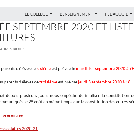
ALLER AU CONTENU
LE COLLÈGE
L’ENSEIGNEMENT
PÉDAGOGIE
E SEPTEMBRE 2020 ET LISTE
ITURES
ADMINJAURES
 parents d’élèves de
sixième
est prévue le
mardi 1er septembre 2020 à 9
es parents d’élèves de
troisième
est prévue
jeudi 3 septembre 2020 à 18H
et depuis plusieurs jours nous empêche de finaliser la constitution d
communiqués le 28 août en même temps que la constitution des autres 6è
– prérentrée
res scolaires 2020-21