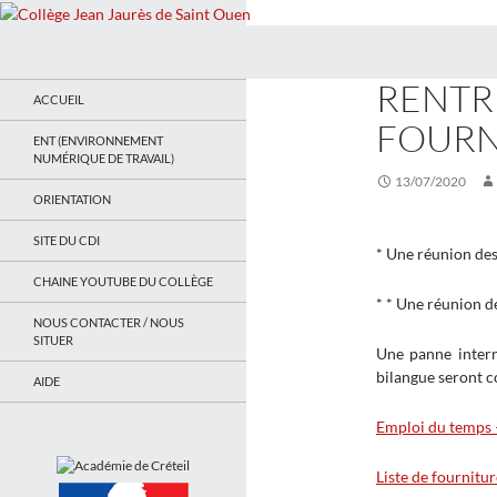
Recherche
Collège Jean Jaurès de Saint Ouen
ACTUALITÉS
RENTRÉ
Le site du collège
ACCUEIL
FOURN
ENT (ENVIRONNEMENT
NUMÉRIQUE DE TRAVAIL)
13/07/2020
ORIENTATION
SITE DU CDI
* Une réunion des
CHAINE YOUTUBE DU COLLÈGE
* * Une réunion d
NOUS CONTACTER / NOUS
SITUER
Une panne intern
bilangue seront 
AIDE
Emploi du temps 
Liste de fournitu