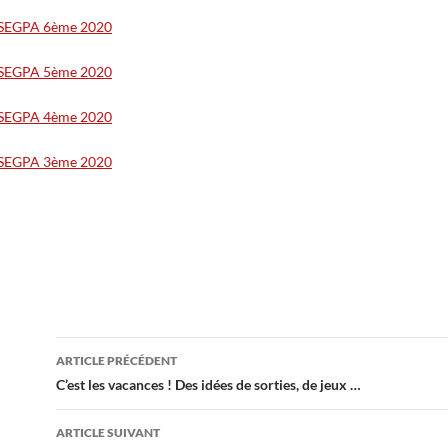
el SEGPA 6ème 2020
el SEGPA 5ème 2020
el SEGPA 4ème 2020
el SEGPA 3ème 2020
Navigation
ARTICLE PRÉCÉDENT
des
C’est les vacances ! Des idées de sorties, de jeux …
articles
ARTICLE SUIVANT