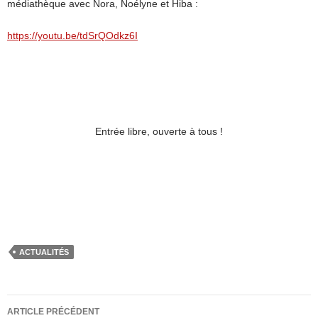
médiathèque avec Nora, Noélyne et Hiba :
https://youtu.be/tdSrQOdkz6I
Entrée libre, ouverte à tous !
ACTUALITÉS
Navigation
ARTICLE PRÉCÉDENT