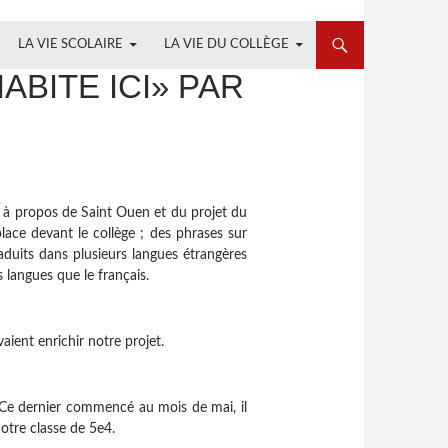
LA VIE SCOLAIRE
LA VIE DU COLLÈGE
ABITE ICI» PAR
t à propos
de Saint Ouen et du projet du
place devant le collège
; des phrases sur
duits dans plusieurs langues étrangères
res langues que
le français.
uvaient
enrichir notre projet.
 Ce dernier
commencé au mois de mai, il
otre classe de 5e4.