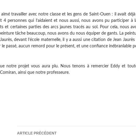
imé travailler avec notre classe et les gens de Saint-Ouen
: il avait dé
ait 4 personnes qui l’aidaient et nous aussi, nous
avons pu participer à l
ts et certaines parties
des arcs jaunes tracés au sol. Pour cela, nous av
inture tâche beaucoup, nous avons du nous équiper de gants. La peintu
Jaurès, devant l’école maternelle, il y a aussi une citation de Jean Jaurès
 le passé, aucun remord pour le présent, et une confiance
inébranlable po
e notre projet vous aura plu. Nous tenons à remercier Eddy et tout
 Comiran, ainsi que notre professeure.
Navigation
ARTICLE PRÉCÉDENT