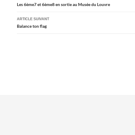
des
Les 6ème7 et 6ème8 en sortie au Musée du Louvre
articles
ARTICLE SUIVANT
Balance ton flag
Mentions légales
Contacts
Plan du site