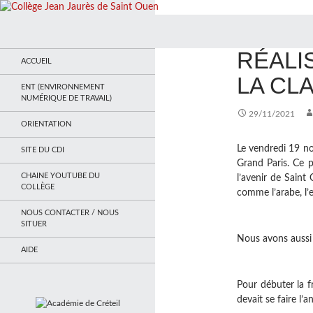
Recherche
Collège Jean Jaurès de Saint Ouen
ACTUALITÉS
,
PRO
RÉALI
Le site du collège
ACCUEIL
LA CL
ENT (ENVIRONNEMENT
NUMÉRIQUE DE TRAVAIL)
29/11/2021
ORIENTATION
Le vendredi 19 no
SITE DU CDI
Grand Paris. Ce 
CHAINE YOUTUBE DU
l’avenir de Sain
COLLÈGE
comme
l’arabe, l
NOUS CONTACTER / NOUS
SITUER
Nous avons aussi 
AIDE
Pour débuter la f
devait se faire l’