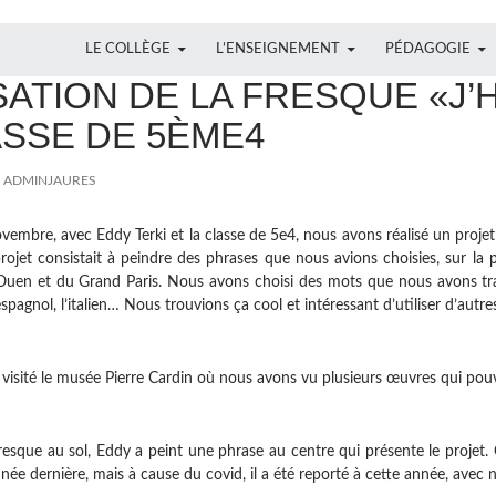
ALLER AU CONTENU
LE COLLÈGE
L’ENSEIGNEMENT
PÉDAGOGIE
JET
SATION DE LA FRESQUE «J’H
ASSE DE 5ÈME4
ADMINJAURES
vembre, avec Eddy Terki et la classe de 5
e
4
, nous avons réalisé un proje
projet consistait à peindre des phrases que nous
avions choisies, sur la 
t Ouen et du Grand
Paris. Nous avons choisi des mots que nous avons tra
’espagnol, l’italien… Nous trouvions ça cool et intéressant d’utiliser d’aut
visité le musée Pierre Cardin où nous avons vu plusieurs œuvres qui po
resque au sol, Eddy a peint une phrase au centre qui présente le projet.
année dernière, mais à cause du covid, il a été reporté
à cette année, avec n