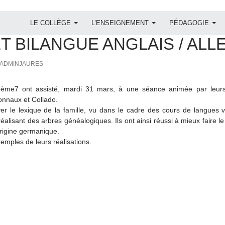
ALLER AU CONTENU
LE COLLÈGE
L’ENSEIGNEMENT
PÉDAGOGIE
T BILANGUE ANGLAIS / AL
ADMINJAURES
ème7 ont assisté, mardi 31 mars, à une séance animée par leurs 
naux et Collado.
iver le lexique de la famille, vu dans le cadre des cours de langues v
réalisant des arbres généalogiques. Ils ont ainsi réussi à mieux faire le 
rigine germanique.
emples de leurs réalisations.