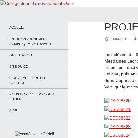
Recherche
Collège Jean Jaurès de Saint Ouen
ACTUALITÉS
PROJE
Le site du collège
ACCUEIL
ENT (ENVIRONNEMENT
13/04/2015
NUMÉRIQUE DE TRAVAIL)
Les élèves de 6
ORIENTATION
Mesdames Lechon
SITE DU CDI
Ils ont pu réact
ludique, puis en 
CHAINE YOUTUBE DU
deux langues d’o
COLLÈGE
Voici quelques ex
NOUS CONTACTER / NOUS
SITUER
AIDE