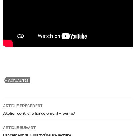
ACTUALITÉS
Navigation
ARTICLE PRÉCÉDENT
des
Atelier contre le harcèlement – 5ème7
articles
ARTICLE SUIVANT
Lancement du Quart d’heure lecture