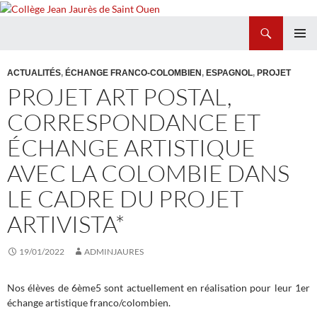
Recherche
Collège Jean Jaurès de Saint Ouen
ALLER
MENU
AU
PRINCI
ACTUALITÉS
,
ÉCHANGE FRANCO-COLOMBIEN
,
ESPAGNOL
,
PROJET
CONTENU
PROJET ART POSTAL,
CORRESPONDANCE ET
ÉCHANGE ARTISTIQUE
AVEC LA COLOMBIE DANS
LE CADRE DU PROJET
ARTIVISTA*
19/01/2022
ADMINJAURES
Nos élèves de 6ème5 sont actuellement en réalisation pour leur 1er
échange artistique franco/colombien.