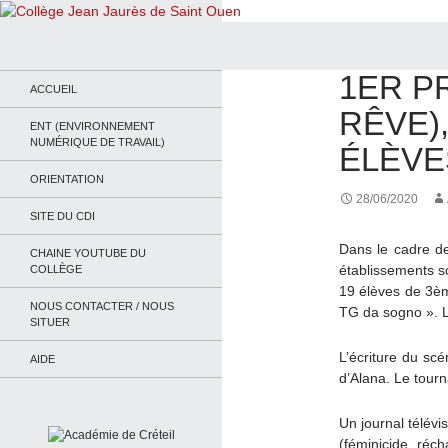
Recherche
Collège Jean Jaurès de Saint Ouen
ACTUALITÉS
,
ITAL
1ER P
Le site du collège
ACCUEIL
RÊVE)
ENT (ENVIRONNEMENT
NUMÉRIQUE DE TRAVAIL)
ÉLÈVE
ORIENTATION
28/06/2020
SITE DU CDI
Dans le cadre de
CHAINE YOUTUBE DU
établissements sco
COLLÈGE
19 élèves de 3èm
NOUS CONTACTER / NOUS
TG da sogno ». L
SITUER
L’écriture du scé
AIDE
d’Alana. Le tourn
Un journal télév
(féminicide, réch