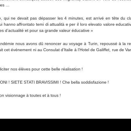
ses …
, qui ne devait pas dépasser les 4 minutes, est arrivé en tête du c
cui hanno affrontato temi di attualità e per il loro elevato valore educativ
es d’actualité et pour sa grande valeur éducative »
andémie nous avons dû renoncer au voyage à Turin, repoussé à la re
t cet événement ni au Consulat d’Italie à l’Hotel de Galiffet, rue de Va
citer nos élèves pour cette belle réalisation !
 ! SIETE STATI BRAVISSIMI ! Che bella soddisfazione !
on visionnage à toutes et à tous !