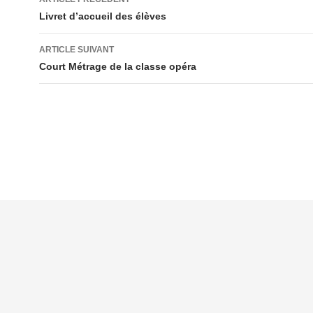
des
Livret d’accueil des élèves
articles
ARTICLE SUIVANT
Court Métrage de la classe opéra
Mentions légales
Contacts
Plan du site