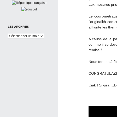
aux mesures pri
Le court-métrage
l’originalità con 
LES ARCHIVES
affronté les thèm
Les
A cause de la p
Archives
comme il se devai
remise !
Nous tenons à féli
CONGRATULAZIONI
Ciak ! Si gira …B