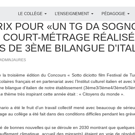
ALLER AU CONTENU
LE COLLÈGE
L’ENSEIGNEMENT
PÉDAGOGIE
IEN
,
PROJET
RIX POUR «UN TG DA SOGNO
, COURT-MÉTRAGE RÉALISÉ
S DE 3ÈME BILANGUE D’ITA
ADMINJAURES
 la troisième édition du Concours « Sotto diciotto film Festival de T
laires français et en partenariat avec l’Institut culturel italien et avec 
e bilangue d’italien de notre établissement (3ème3/3ème4/3ème5/3èm
e thème très inspirant cette année était : « Citoyens du monde ».
nario a été le fruit d’un travail collectif mené avec beaucoup de série
age au collège a été fait dans des conditions difficiles pendant les g
isé de bonnes nouvelles qui se déroule en 2030 montrant que quelques
auffement climatique, accueil des migrants) étaient en voie de résoluti