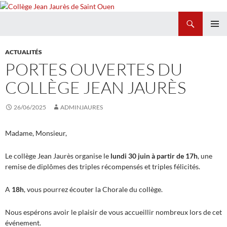
Recherche
Collège Jean Jaurès de Saint Ouen
ALLER
MENU
AU
PRINCI
ACTUALITÉS
CONTENU
PORTES OUVERTES DU
COLLÈGE JEAN JAURÈS
26/06/2025
ADMINJAURES
Madame, Monsieur,
Le collège Jean Jaurès organise le
lundi 30 juin à partir de 17h
, une
remise de diplômes des triples récompensés et triples félicités.
A
18h
, vous pourrez écouter la Chorale du collège.
Nous espérons avoir le plaisir de vous accueillir nombreux lors de cet
événement.