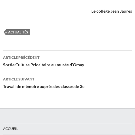
Le collège Jean Jaurès
ACTUALITÉS
Navigation
ARTICLE PRÉCÉDENT
des
Sortie Culture Prioritaire au musée d’Orsay
articles
ARTICLE SUIVANT
Travail de mémoire auprès des classes de 3e
ACCUEIL