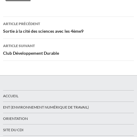
Navigation
ARTICLE PRÉCÉDENT
des
Sortie à la cité des sciences avec les 4ème9
articles
ARTICLE SUIVANT
Club Développement Durable
ACCUEIL
ENT (ENVIRONNEMENT NUMÉRIQUE DE TRAVAIL)
ORIENTATION
SITE DU CDI