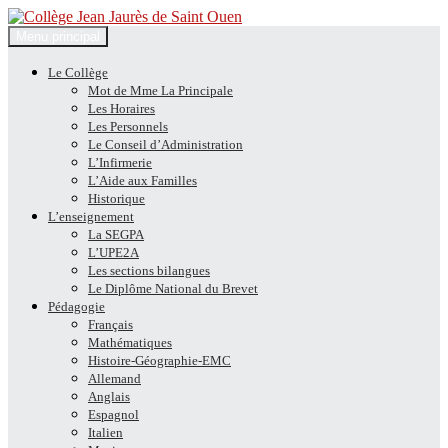
Recherche
Aller
Menu principal
au
Collège Jean Jaurès de Saint
contenu
Le Collège
Mot de Mme La Principale
Ouen
Les Horaires
Les Personnels
Le Conseil d’Administration
L’Infirmerie
L’Aide aux Familles
Historique
L’enseignement
La SEGPA
L’UPE2A
Les sections bilangues
Le Diplôme National du Brevet
Pédagogie
Français
Mathématiques
Histoire-Géographie-EMC
Allemand
Anglais
Espagnol
Italien