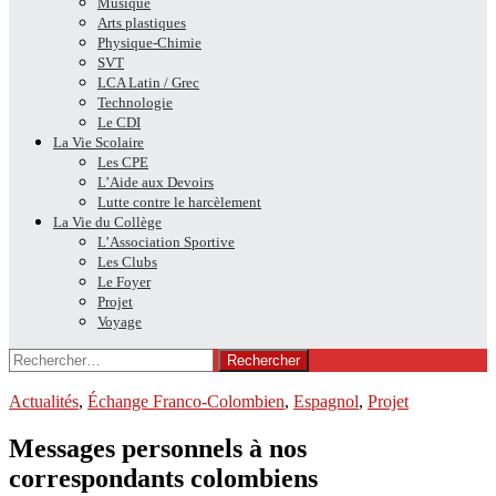
Musique
Arts plastiques
Physique-Chimie
SVT
LCA Latin / Grec
Technologie
Le CDI
La Vie Scolaire
Les CPE
L’Aide aux Devoirs
Lutte contre le harcèlement
La Vie du Collège
L’Association Sportive
Les Clubs
Le Foyer
Projet
Voyage
Rechercher :
Actualités
,
Échange Franco-Colombien
,
Espagnol
,
Projet
Messages personnels à nos
correspondants colombiens