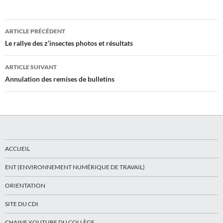
Navigation
ARTICLE PRÉCÉDENT
des
Le rallye des z’insectes photos et résultats
articles
ARTICLE SUIVANT
Annulation des remises de bulletins
ACCUEIL
ENT (ENVIRONNEMENT NUMÉRIQUE DE TRAVAIL)
ORIENTATION
SITE DU CDI
CHAINE YOUTUBE DU COLLÈGE