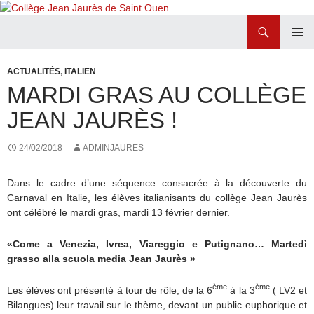
Recherche
Collège Jean Jaurès de Saint Ouen
ALLER
MENU
AU
PRINCI
ACTUALITÉS
,
ITALIEN
CONTENU
MARDI GRAS AU COLLÈGE
JEAN JAURÈS !
24/02/2018
ADMINJAURES
Dans le cadre d’une séquence consacrée à la découverte du
Carnaval en Italie, les élèves italianisants du collège Jean Jaurès
ont célébré le mardi gras, mardi 13 février dernier.
«Come a Venezia, Ivrea, Viareggio e Putignano… Marted
ì
grasso alla scuola media Jean Jaurès »
ème
ème
Les élèves ont présenté à tour de rôle, de la 6
à la 3
( LV2 et
Bilangues) leur travail sur le thème, devant un public euphorique et