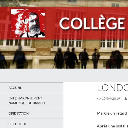
Recherche
Collège Jean Jaurès de Saint Ouen
ACTUALITÉS
LONDON
Le site du collège
ACCUEIL
ENT (ENVIRONNEMENT
15/04/2019
NUMÉRIQUE DE TRAVAIL)
Malgré un retard 
ORIENTATION
SITE DU CDI
Après une install