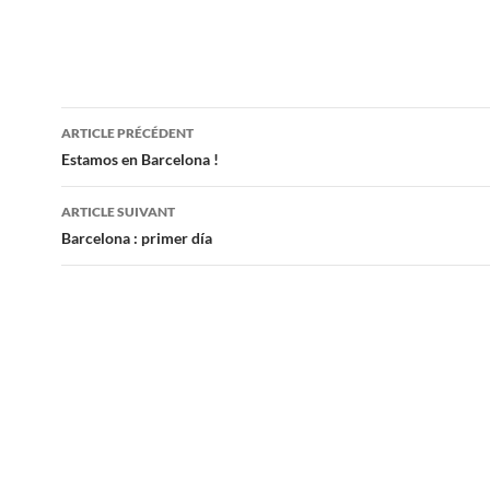
Navigation
ARTICLE PRÉCÉDENT
des
Estamos en Barcelona !
articles
ARTICLE SUIVANT
Barcelona : primer día