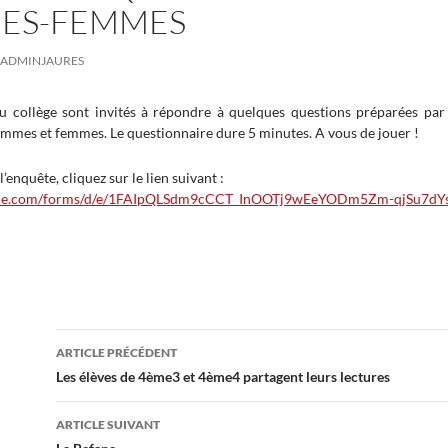
ES-FEMMES
ADMINJAURES
du collège sont invités à répondre à quelques questions préparées par
mmes et femmes. Le questionnaire dure 5 minutes. A vous de jouer !
l’enquête, cliquez sur le lien suivant :
oogle.com/forms/d/e/1FAIpQLSdm9cCCT_InOOTj9wEeYODm5Zm-qjSu7d
Navigation
ARTICLE PRÉCÉDENT
des
Les élèves de 4ème3 et 4ème4 partagent leurs lectures
articles
ARTICLE SUIVANT