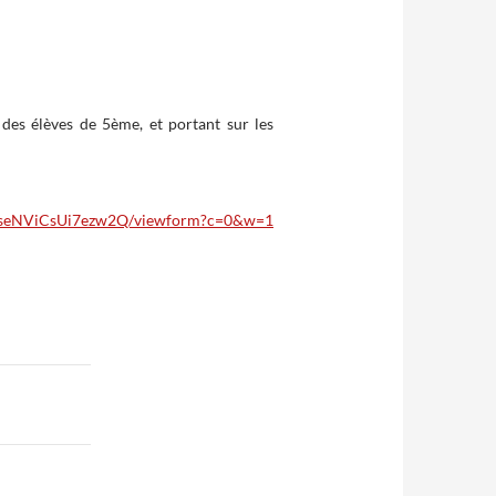
 des élèves de 5ème, et portant sur les
YseNViCsUi7ezw2Q/viewform?c=0&w=1