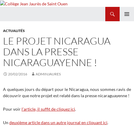
Recherche
Collège Jean Jaurès de Saint Ouen
ALLER
MENU
AU
PRINCI
ACTUALITÉS
CONTENU
LE PROJET NICARAGUA
DANS LA PRESSE
NICARAGUAYENNE !
20/02/2016
ADMINJAURES
A quelques jours du départ pour le Nicaragua, nous sommes ravis de
découvrir que notre projet est relaté dans la presse nicaraguayenne !
Pour voir
l’article, il suffit de cliquez ici
.
Un
deuxième article dans un autre journal en cliquant ici
.