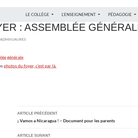
ALLER AU CONTENU
LE COLLÈGE
L’ENSEIGNEMENT
PÉDAGOGIE
YER : ASSEMBLÉE GÉNÉRAL
ADMINJAURES
es
photos du foyer, c’est par là.
Navigation
ARTICLE PRÉCÉDENT
des
¡ Vamos a Nicaragua ! – Document pour les parents
articles
ARTICLE SUIVANT