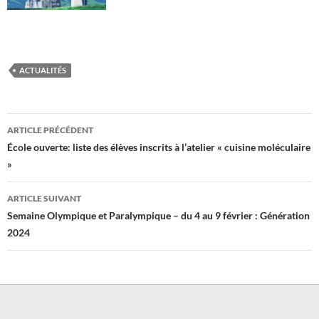
ACTUALITÉS
Navigation
ARTICLE PRÉCÉDENT
des
École ouverte: liste des élèves inscrits à l’atelier « cuisine moléculaire
»
articles
ARTICLE SUIVANT
Semaine Olympique et Paralympique – du 4 au 9 février : Génération
2024