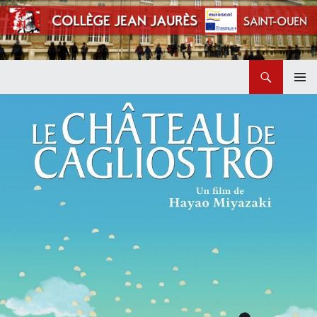
Recherche
Collège Jean Jaurès de Saint Ouen
ALLER
MENU
AU
PRINCI
CONTENU