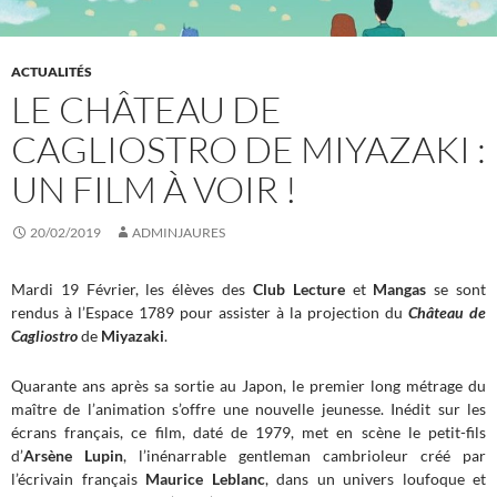
ACTUALITÉS
LE CHÂTEAU DE
CAGLIOSTRO DE MIYAZAKI :
UN FILM À VOIR !
20/02/2019
ADMINJAURES
Mardi 19 Février, les élèves des
Club Lecture
et
Mangas
se sont
rendus à l’Espace 1789 pour assister à la projection du
Château de
Cagliostro
de
Miyazaki
.
Quarante ans après sa sortie au Japon, le premier long métrage du
maître de l’animation s’offre une nouvelle jeunesse. Inédit sur les
écrans français, ce film, daté de 1979, met en scène le petit-fils
d’
Arsène Lupin
, l’inénarrable gentleman cambrioleur créé par
l’écrivain français
Maurice Leblanc
, dans un univers loufoque et