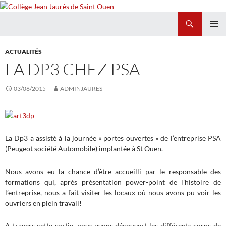
Recherche
Collège Jean Jaurès de Saint Ouen
ALLER
MENU
AU
PRINCI
ACTUALITÉS
CONTENU
LA DP3 CHEZ PSA
03/06/2015
ADMINJAURES
La Dp3 a assisté à la journée « portes ouvertes » de l’entreprise PSA
(Peugeot société Automobile) implantée à St Ouen.
Nous avons eu la chance d’être accueilli par le responsable des
formations qui, après présentation power-point de l’histoire de
l’entreprise, nous a fait visiter les locaux où nous avons pu voir les
ouvriers en plein travail!
A travers cette sortie, nous avons découvert les différents corps de